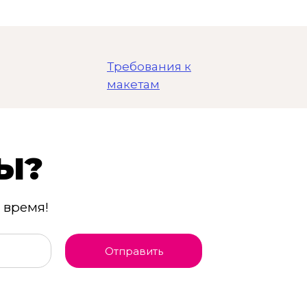
Требования к
макетам
Ы?
 время!
Отправить