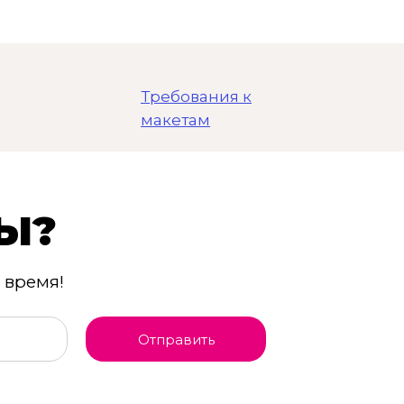
Требования к
макетам
Ы?
 время!
Отправить