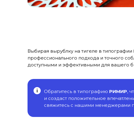
Выбирая вырублку на тигеле в типографии
профессионального подхода и точного соб
доступными и эффективными для вашего б
Обратитесь в типографию
РИМИР
, 
и создаст положительное впечатлени
свяжитесь с нашими менеджерами п